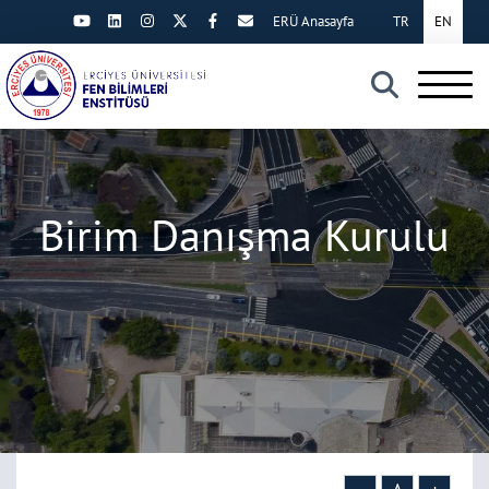
ERÜ Anasayfa
TR
EN
×
Birim Danışma Kurulu