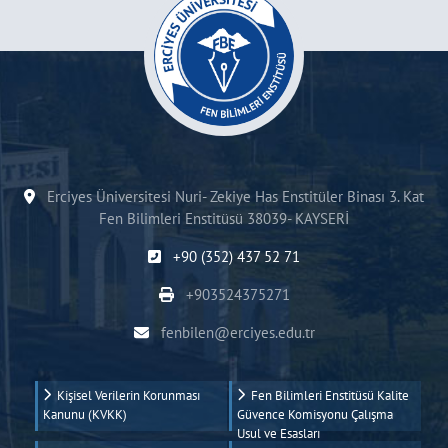
Erciyes Üniversitesi Nuri- Zekiye Has Enstitüler Binası 3. Kat
Fen Bilimleri Enstitüsü 38039- KAYSERİ
+90 (352) 437 52 71
+903524375271
fenbilen@erciyes.edu.tr
Kişisel Verilerin Korunması
Fen Bilimleri Enstitüsü Kalite
Kanunu (KVKK)
Güvence Komisyonu Çalışma
Usul ve Esasları