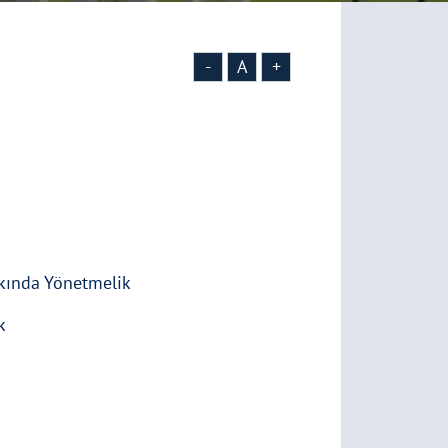
-
A
+
kkında Yönetmelik
k