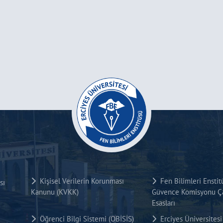
Kişisel Verilerin Korunması
Fen Bilimleri Enstit
sı
Kanunu (KVKK)
Güvence Komisyonu Ça
Esasları
Öğrenci Bilgi Sistemi (OBİSİS)
Erciyes Üniversite