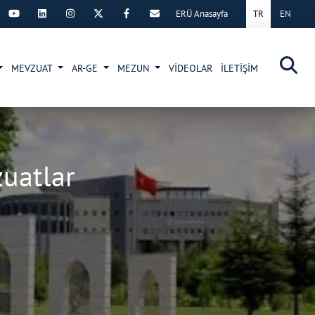
ERÜ Anasayfa
TR
EN
×
MEVZUAT
AR-GE
MEZUN
VİDEOLAR
İLETİŞİM
zuatlar