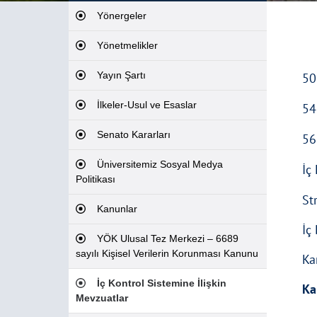
Yönergeler
Yönetmelikler
Yayın Şartı
50
İlkeler-Usul ve Esaslar
54
Senato Kararları
56
Üniversitemiz Sosyal Medya
İç
Politikası
St
Kanunlar
İç
YÖK Ulusal Tez Merkezi – 6689
sayılı Kişisel Verilerin Korunması Kanunu
Ka
İç Kontrol Sistemine İlişkin
Ka
Mevzuatlar