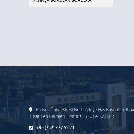
SIKÇA SORULAN SORULAR
Erciyes Üniversitesi Nuri- Zekiye Has Enstitüler Bina
3. Kat Fen Bilimleri Enstitüsü 38039- KAYSERİ
+90 (352) 437 52 71