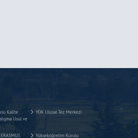
üsü Kalite
YÖK Ulusal Tez Merkezi
lışma Usul ve
si ERASMUS
Yükseköğretim Kurulu