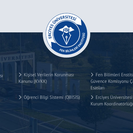
Kişisel Verilerin Korunması
Fen Bilimleri Enstit
sı
Kanunu (KVKK)
Güvence Komisyonu Ça
Esasları
Öğrenci Bilgi Sistemi (OBİSİS)
Erciyes Üniversite
Kurum Koordinatörlüğ