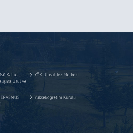
üsü Kalite
YÖK Ulusal Tez Merkezi
lışma Usul ve
si ERASMUS
Yükseköğretim Kurulu
ü