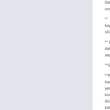
Dal
son
**
kay
sili
**
da
yap
**Ü
**
ha
ye
ku
dü
ka