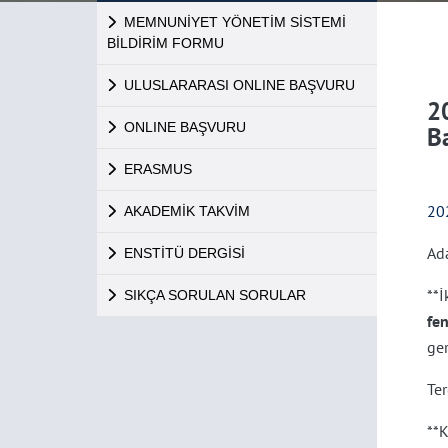
MEMNUNİYET YÖNETİM SİSTEMİ
BİLDİRİM FORMU
ULUSLARARASI ONLINE BAŞVURU
2
ONLINE BAŞVURU
B
ERASMUS
20
AKADEMİK TAKVİM
Ada
ENSTİTÜ DERGİSİ
**
SIKÇA SORULAN SORULAR
fe
ge
Ter
**