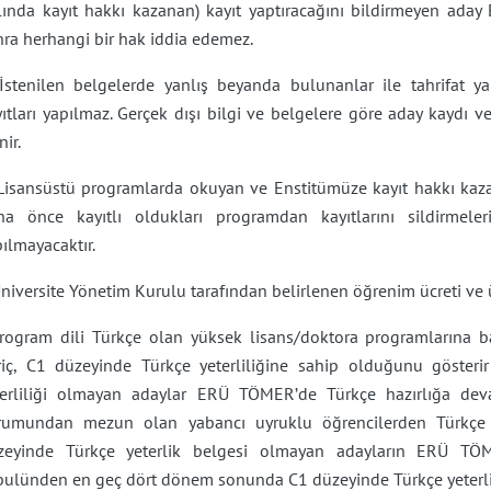
ında kayıt hakkı kazanan) kayıt yaptıracağını bildirmeyen aday Ens
ra herhangi bir hak iddia edemez.
 İstenilen belgelerde yanlış beyanda bulunanlar ile tahrifat yap
ıtları yapılmaz. Gerçek dışı bilgi ve belgelere göre aday kaydı v
nir.
 Lisansüstü programlarda okuyan ve Enstitümüze kayıt hakkı kaza
ha önce kayıtlı oldukları programdan kayıtlarını sildirmeler
ılmayacaktır.
niversite Yönetim Kurulu tarafından belirlenen öğrenim ücreti ve üc
Program dili Türkçe olan yüksek lisans/doktora programlarına b
riç, C1 düzeyinde Türkçe yeterliliğine sahip olduğunu gösterir
terliliği olmayan adaylar ERÜ TÖMER’de Türkçe hazırlığa deva
rumundan mezun olan yabancı uyruklu öğrencilerden Türkçe d
zeyinde Türkçe yeterlik belgesi olmayan adayların ERÜ TÖ
bulünden en geç dört dönem sonunda C1 düzeyinde Türkçe yeterlik 