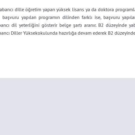
Yabancı dille öğretim yapan yüksek lisans ya da doktora progra
li başvuru yapılan programın dilinden farklı ise, başvuru yapı
ancı dil yeterliğini gösterir belge şartı aranır. B2 düzeyinde y
ancı Diller Yüksekokulunda hazırlığa devam ederek B2 düzeyinde ya