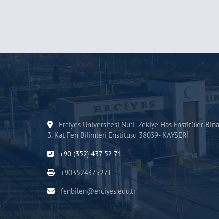
Erciyes Üniversitesi Nuri- Zekiye Has Enstitüler Bina
3. Kat Fen Bilimleri Enstitüsü 38039- KAYSERİ
+90 (352) 437 52 71
+903524375271
fenbilen@erciyes.edu.tr