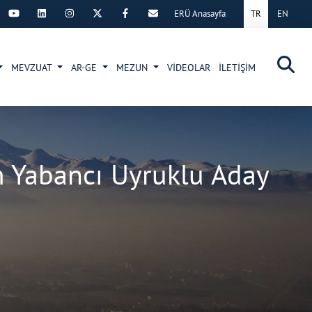
ERÜ Anasayfa
TR
EN
×
MEVZUAT
AR-GE
MEZUN
VİDEOLAR
İLETİŞİM
ım Yabancı Uyruklu Aday