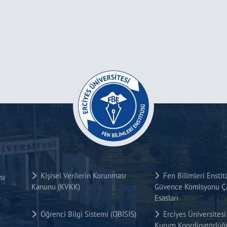
Kişisel Verilerin Korunması
Fen Bilimleri Enstit
sı
Kanunu (KVKK)
Güvence Komisyonu Ça
Esasları
Öğrenci Bilgi Sistemi (OBİSİS)
Erciyes Üniversite
Kurum Koordinatörlüğ