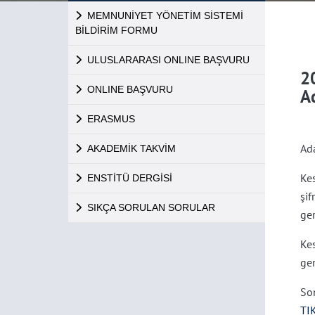
MEMNUNİYET YÖNETİM SİSTEMİ
BİLDİRİM FORMU
ULUSLARARASI ONLINE BAŞVURU
2
ONLINE BAŞVURU
A
ERASMUS
Ada
AKADEMİK TAKVİM
Kes
ENSTİTÜ DERGİSİ
şi
SIKÇA SORULAN SORULAR
ge
Ke
ge
So
TI