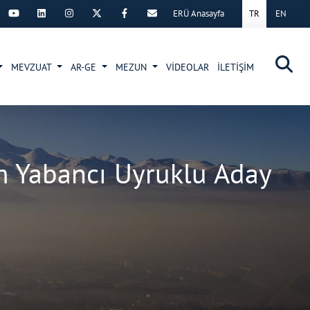
ERÜ Anasayfa
TR
EN
×
MEVZUAT
AR-GE
MEZUN
VİDEOLAR
İLETİŞİM
ım Yabancı Uyruklu Aday