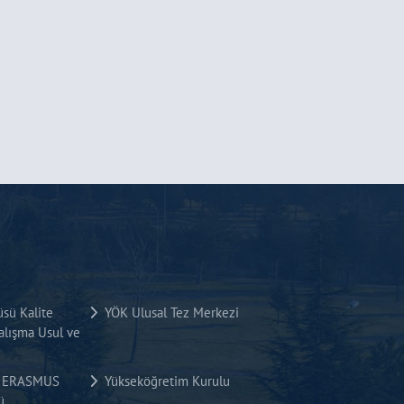
üsü Kalite
YÖK Ulusal Tez Merkezi
lışma Usul ve
si ERASMUS
Yükseköğretim Kurulu
ü