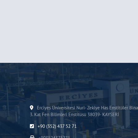
Erciyes Üniversitesi Nuri- Zekiye Has Enstitüler Bina
3. Kat Fen Bilimleri Enstitüsü 38039- KAYSERİ
+90 (352) 437 52 71
+903524375271