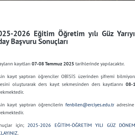
025-2026 Eğitim Öğretim yılı Güz Yarıyı
day Başvuru Sonuçları
yların kayıtları
07-08 Temmuz 2025
tarihlerinde yapılacaktır.
in kayıt yaptıran öğrenciler OBİSİS üzerinden şifremi bilmiyorum
fresini oluşturarak ders kayıt sekmesinden ders kayıtlarını
08-
rekmektedir.
sin kayıt yaptıran öğrencilerin
fenbilen@erciyes.edu.tr
adresine 
rekmektedir.
nuçlar için;
2025-2026 EĞİTİM-ÖĞRETİM YILI GÜZ DÖNEM
KLAYINIZ
.