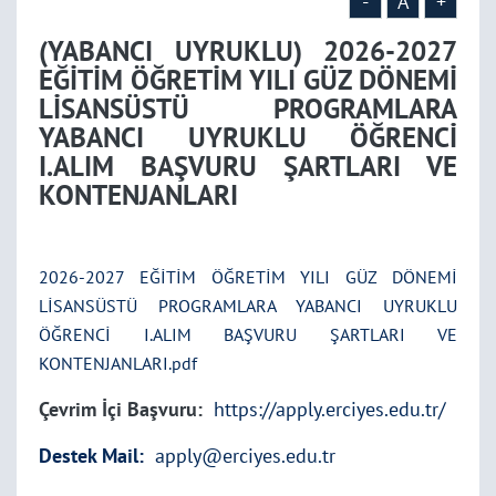
PROGRAMLARA YABANCI
-
A
+
(YABANCI UYRUKLU) 2026-2027
UYRUKLU ÖĞRENCİ
EĞİTİM ÖĞRETİM YILI GÜZ DÖNEMİ
LİSANSÜSTÜ PROGRAMLARA
I.ALIM BAŞVURU
YABANCI UYRUKLU ÖĞRENCİ
I.ALIM BAŞVURU ŞARTLARI VE
KONTENJANLARI
ŞARTLARI VE
KONTENJANLARI
2026-2027 EĞİTİM ÖĞRETİM YILI GÜZ DÖNEMİ
LİSANSÜSTÜ PROGRAMLARA YABANCI UYRUKLU
ÖĞRENCİ I.ALIM BAŞVURU ŞARTLARI VE
KONTENJANLARI.pdf
Çevrim İçi Başvuru:
https://apply.erciyes.edu.tr/
Destek Mail:
apply@erciyes.edu.tr