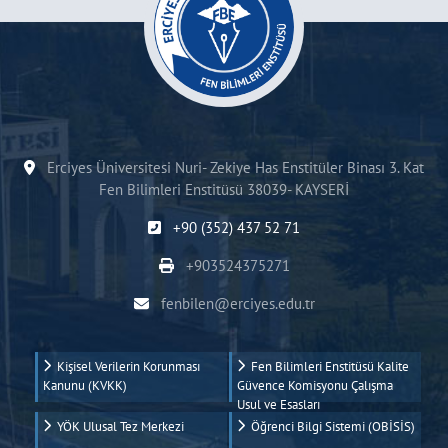
Erciyes Üniversitesi Nuri- Zekiye Has Enstitüler Binası 3. Kat
Fen Bilimleri Enstitüsü 38039- KAYSERİ
+90 (352) 437 52 71
+903524375271
fenbilen@erciyes.edu.tr
Kişisel Verilerin Korunması
Fen Bilimleri Enstitüsü Kalite
Kanunu (KVKK)
Güvence Komisyonu Çalışma
Usul ve Esasları
YÖK Ulusal Tez Merkezi
Öğrenci Bilgi Sistemi (OBİSİS)