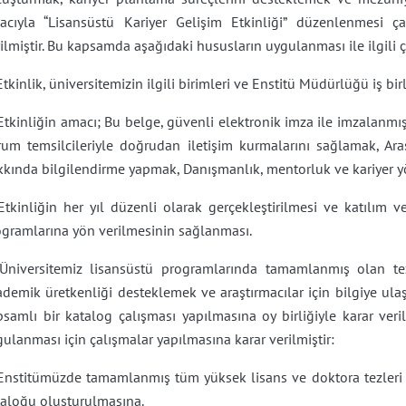
acıyla “Lisansüstü Kariyer Gelişim Etkinliği” düzenlenmesi çal
ilmiştir. Bu kapsamda aşağıdaki hususların uygulanması ile ilgili ç
Etkinlik, üniversitemizin ilgili birimleri ve Enstitü Müdürlüğü iş bir
Etkinliğin amacı; Bu belge, güvenli elektronik imza ile imzalanmış
um temsilcileriyle doğrudan iletişim kurmalarını sağlamak, Araşt
kkında bilgilendirme yapmak, Danışmanlık, mentorluk ve kariyer y
Etkinliğin her yıl düzenli olarak gerçekleştirilmesi ve katılım 
ogramlarına yön verilmesinin sağlanması.
 Üniversitemiz lisansüstü programlarında tamamlanmış olan tez ça
demik üretkenliği desteklemek ve araştırmacılar için bilgiye ulaş
psamlı bir katalog çalışması yapılmasına oy birliğiyle karar ver
ulanması için çalışmalar yapılmasına karar verilmiştir:
Enstitümüzde tamamlanmış tüm yüksek lisans ve doktora tezleri diji
taloğu oluşturulmasına.