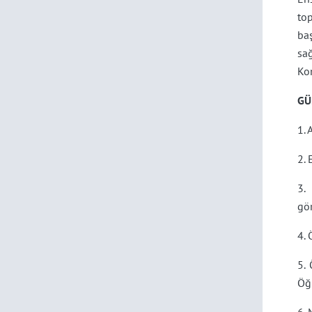
to
ba
sağ
Kom
GÜ
1. 
2. 
3.
gö
4. 
5. 
Öğr