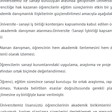
Üniversitemiz ile Sanayi kuruluşları arasında geliştirilen Ünivers
enciliğe hak kazanan öğrencilerin eğitim süreçlerinin etkin bir 
demik danışmanlık ilişkilerinin güçlendirilmesi amacıyla aşağıdaki 
Üniversite–sanayi iş birliği kontenjanı kapsamında kabul edilen ö
 akademik danışman atanması.Üniversite -Sanayi İşbirliği kapsamı
li
 Atanan danışman, öğrencinin hem akademik ilerlemesini hem d
enli olarak izlemesi.
Öğrencilerin sanayi kurumlarındaki uygulama, araştırma ve proje f
afından ortak biçimde değerlendirmesi.
Öğrenci, eğitim süresince sanayi kuruluşu ile ortak araştırma, rap
tılması. Yukarıda belirtilen esaslar doğrultusunda gerekli 
ilmesine oy birliğiyle karar verilmiştir.
 Üniversitemiz lisansüstü öğrencilerinin akademik birikimlerin
luşturmak, kariyer planlama süreçlerini desteklemek ve mezuniy