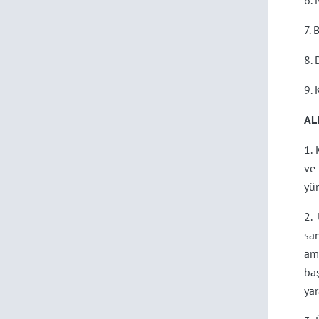
6. 
7. 
8. 
9. 
AL
1. 
ve 
yür
2.
sa
am
baş
yar