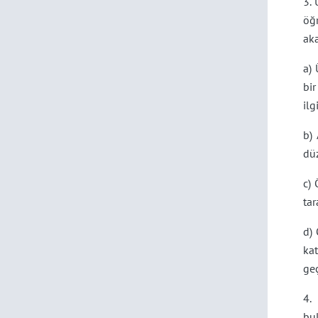
3. 
öğr
aka
a) 
bir
ilgi
b)
düz
c) 
tar
d) 
ka
geç
4.
bu