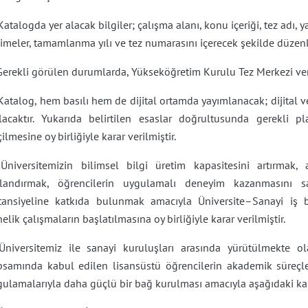
Katalogda yer alacak bilgiler; çalışma alanı, konu içeriği, tez adı, y
limeler, tamamlanma yılı ve tez numarasını içerecek şekilde düze
Gerekli görülen durumlarda, Yükseköğretim Kurulu Tez Merkezi ver
Katalog, hem basılı hem de dijital ortamda yayımlanacak; dijital v
ılacaktır. Yukarıda belirtilen esaslar doğrultusunda gerekli
ilmesine oy birliğiyle karar verilmiştir.
 Üniversitemizin bilimsel bilgi üretim kapasitesini artırmak, a
zlandırmak, öğrencilerin uygulamalı deneyim kazanmasını s
tansiyeline katkıda bulunmak amacıyla Üniversite–Sanayi iş bir
elik çalışmaların başlatılmasına oy birliğiyle karar verilmiştir.
 Üniversitemiz ile sanayi kuruluşları arasında yürütülmekte ol
psamında kabul edilen lisansüstü öğrencilerin akademik süreçle
ulamalarıyla daha güçlü bir bağ kurulması amacıyla aşağıdaki kara