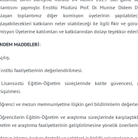
plantısını yapmıştır. Enstitü Müdürü Prof. Dr. Munise Didem
şlayan toplantımız diğer komisyon üyelerinin yapılabile
layabilecekleri katkıların neler olabileceği ile ilgili fikir ve gö
isyon Üyelerine katılımları ve katkılarından dolayı teşekkür ederi
NDEM MADDELERİ:
Açılış.
Enstitü faaliyetlerinin değerlendirilmesi.
 Lisansüstü Eğitim-Öğretim süreçlerinde kalite güvencesi, a
rüşülmesi.
Öğrenci ve mezun memnuniyetine ilişkin geri bildirimlerin değerle
Öğrencilerin Eğitim-Öğretim ve araştırma süreçlerinde karşılaştıkl
etim ve araştırma faaliyetlerinin geliştirilmesine yönelik önerileri