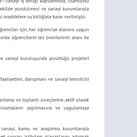
ite–Sanayi İş Birliği kapsamında, lisansüstü
şekilde yürütülmesi ve sanayi kurumlarıyla
maddelere oy birliğiyle karar verilmiştir.
ğrenciler için, her öğrenciye alanına uygun
nda öğrencilerin tez önerilerinin alanı ile
e sanayi kuruluşunda yürüttüğü projeleri
aaliyetleri, danışmanı ve sanayi temsilcisi
orlama ve toplantı süreçlerine aktif olarak
planlamaların yapılmasına ve uygulamaya
i sanayi, kamu ve araştırma kurumlarıyla
et sonrası istihdam olanaklarını artırmak