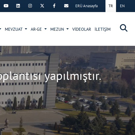
ERÜ Anasayfa
TR
EN
×
MEVZUAT
AR-GE
MEZUN
VİDEOLAR
İLETİŞİM
lantısı yapılmıştır.