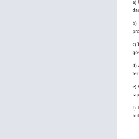
a)
da
b) 
pro
c) 
gös
d)
te
e) 
ra
f)
bir