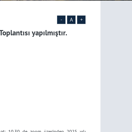
-
A
+
oplantısı yapılmıştır.
at: 10.30 de zoom üzerinden 2025 yılı