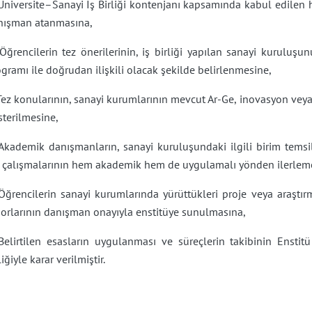
 Üniversite–Sanayi İş Birliği kontenjanı kapsamında kabul edilen
nışman atanmasına,
Öğrencilerin tez önerilerinin, iş birliği yapılan sanayi kuruluşu
gramı ile doğrudan ilişkili olacak şekilde belirlenmesine,
Tez konularının, sanayi kurumlarının mevcut Ar-Ge, inovasyon vey
terilmesine,
 Akademik danışmanların, sanayi kuruluşundaki ilgili birim temsi
z çalışmalarının hem akademik hem de uygulamalı yönden ilerleme
Öğrencilerin sanayi kurumlarında yürüttükleri proje veya araştır
porlarının danışman onayıyla enstitüye sunulmasına,
 Belirtilen esasların uygulanması ve süreçlerin takibinin Enst
liğiyle karar verilmiştir.