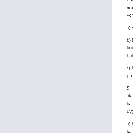
am
ver
a) 
b) 
kur
ha
c) 
pr
5.
aka
ka
uyg
a) 
ka