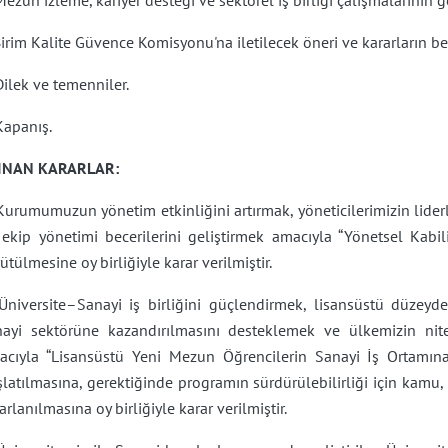
Mezun izleme, kariyer desteği ve sektörel iş birliği çalışmalarının 
Birim Kalite Güvence Komisyonu'na iletilecek öneri ve kararların be
Dilek ve temenniler.
Kapanış.
INAN KARARLAR:
Kurumumuzun yönetim etkinliğini artırmak, yöneticilerimizin liderli
ekip yönetimi becerilerini geliştirmek amacıyla “Yönetsel Kabili
ütülmesine oy birliğiyle karar verilmiştir.
 Üniversite–Sanayi iş birliğini güçlendirmek, lisansüstü düzeyde
nayi sektörüne kazandırılmasını desteklemek ve ülkemizin nitel
acıyla “Lisansüstü Yeni Mezun Öğrencilerin Sanayi İş Ortamın
latılmasına, gerektiğinde programın sürdürülebilirliği için kamu
arlanılmasına oy birliğiyle karar verilmiştir.