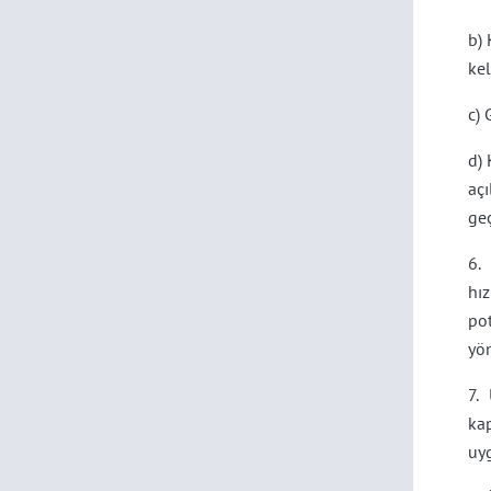
b) 
ke
c) 
d) 
aç
geç
6.
hı
po
yön
7.
ka
uyg